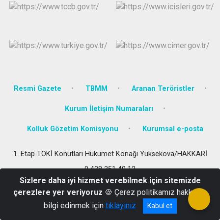
Resmi Gazete
TBMM
Aranan Teröristler
Kurum İletişim Numaraları
Kolluk Gözetim Komisyonu
Kurumsal e-posta
1. Etap TOKİ Konutları Hükümet Konağı Yüksekova/HAKKARİ
0 438 351 40 12
Sizlere daha iyi hizmet verebilmek için sitemizde
çerezlere yer veriyoruz
🍪 Çerez politikamız hakkında
bilgi edinmek için
tıklayınız
Kabul et