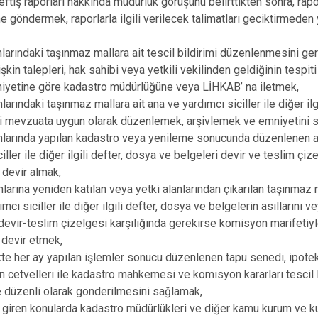
teftiş raporları hakkında müdürlük görüşünü belirttikten sonra, rap
Derecik
 göndermek, raporlarla ilgili verilecek talimatları geciktirmeden
anlarındaki taşınmaz mallara ait tescil bildirimi düzenlenmesini ge
işkin talepleri, hak sahibi veya yetkili vekilinden geldiğinin tespiti
hiyetine göre kadastro müdürlüğüne veya LİHKAB’ na iletmek,
nlarındaki taşınmaz mallara ait ana ve yardımcı siciller ile diğer ilg
ri mevzuata uygun olarak düzenlemek, arşivlemek ve emniyetini 
anlarında yapılan kadastro veya yenileme sonucunda düzenlenen 
iller ile diğer ilgili defter, dosya ve belgeleri devir ve teslim çiz
 devir almak,
anlarına yeniden katılan veya yetki alanlarından çıkarılan taşınmaz 
mcı siciller ile diğer ilgili defter, dosya ve belgelerin asıllarını v
 devir-teslim çizelgesi karşılığında gerekirse komisyon marifetiyl
 devir etmek,
te her ay yapılan işlemler sonucu düzenlenen tapu senedi, ipotek
in cetvelleri ile kadastro mahkemesi ve komisyon kararları tescil l
ere düzenli olarak gönderilmesini sağlamak,
 giren konularda kadastro müdürlükleri ve diğer kamu kurum ve kur