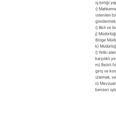
iş birliği 
ı) Mahkemel
istenilen b
göndermek
i) Akit ve t
j) Müdürlüğ
Bölge Müdür
k) Müdürlüğ
l) Yetki ala
karşılıklı y
m) Belirli 
giriş ve ko
izlemek, ve
n) Mevzuat
benzeri işl