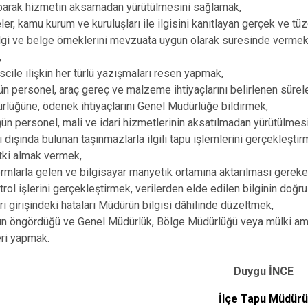
yaparak hizmetin aksamadan yürütülmesini sağlamak,
er, kamu kurum ve kuruluşları ile ilgisini kanıtlayan gerçek ve tüz
ilgi ve belge örneklerini mevzuata uygun olarak süresinde verme
,
escile ilişkin her türlü yazışmaları resen yapmak,
ün personel, araç gereç ve malzeme ihtiyaçlarını belirlenen sürel
lüğüne, ödenek ihtiyaçlarını Genel Müdürlüğe bildirmek,
ün personel, mali ve idari hizmetlerinin aksatılmadan yürütülmes
nı dışında bulunan taşınmazlarla ilgili tapu işlemlerini gerçekleştir
etki almak vermek,
formlarla gelen ve bilgisayar manyetik ortamına aktarılması gereken
ntrol işlerini gerçekleştirmek, verilerden elde edilen bilginin doğr
ri girişindeki hataları Müdürün bilgisi dâhilinde düzeltmek,
ın öngördüğü ve Genel Müdürlük, Bölge Müdürlüğü veya mülki ami
eri yapmak.
Duygu İNCE
İlçe Tapu Müdür