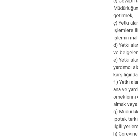
c) Cevaplı 
Müdürlüğüne
getirmek,
ç) Yetki al
işlemlere il
işlemin ma
d) Yetki ala
ve belgele
e) Yetki al
yardımcı sic
karşılığında
f ) Yetki al
ana ve yardı
örneklerini
almak veya
g) Müdürlük
ipotek terk
ilgili yerl
h) Görevine