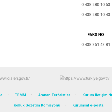
0 438 280 10 53
0 438 280 10 43
FAKS NO
0 438 351 43 81
te
TBMM
Aranan Teröristler
Kurum İletişim N
Kolluk Gözetim Komisyonu
Kurumsal e-posta