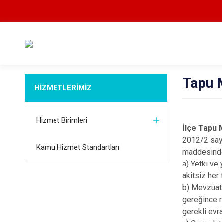
Tapu 
HİZMETLERİMİZ
Hizmet Birimleri
İlçe Tapu 
2012/2 sayı
Kamu Hizmet Standartları
maddesinde 
a) Yetki ve
akitsiz her 
b) Mevzuata
gereğince r
gerekli evr