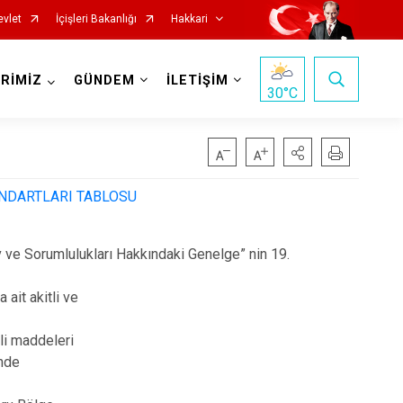
evlet
İçişleri Bakanlığı
Hakkari
RİMİZ
GÜNDEM
İLETİŞİM
30
°C
NDARTLARI TABLOSU
 ve Sorumlulukları Hakkındaki Genelge” nin 19.
 ait akitli ve
li maddeleri
inde