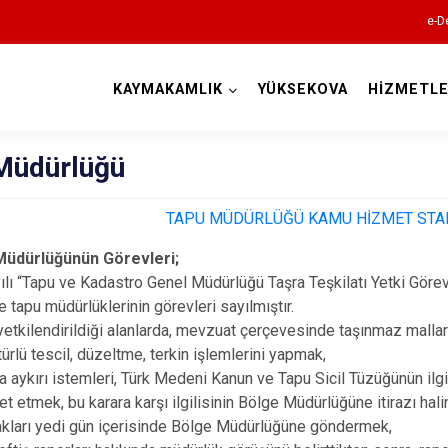
e-D
KAYMAKAMLIK
YÜKSEKOVA
HİZMETLE
Hakkari
Müdürlüğü
TAPU MÜDÜRLÜĞÜ KAMU HİZMET STA
Müdürlüğünün Görevleri;
lı “Tapu ve Kadastro Genel Müdürlüğü Taşra Teşkilatı Yetki Görev
tapu müdürlüklerinin görevleri sayılmıştır.
 yetkilendirildiği alanlarda, mevzuat çerçevesinde taşınmaz mallara
türlü tescil, düzeltme, terkin işlemlerini yapmak,
Çukurca
 aykırı istemleri, Türk Medeni Kanun ve Tapu Sicil Tüzüğünün ilgi
Şemdinli
et etmek, bu karara karşı ilgilisinin Bölge Müdürlüğüne itirazı hal
akları yedi gün içerisinde Bölge Müdürlüğüne göndermek,
Yüksekova