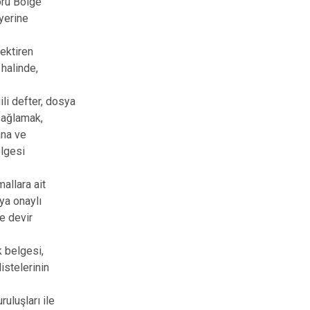
oru Bölge
 yerine
rektiren
 halinde,
ili defter, dosya
sağlamak,
ana ve
elgesi
mallara ait
eya onaylı
e devir
 belgesi,
istelerinin
uluşları ile