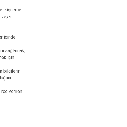
el kişilerce
k veya
er içinde
ini sağlamak,
mek için
 bilgilerin
uluğunu
rce verilen
ü