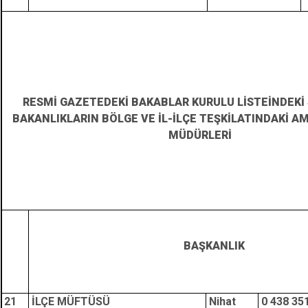
RESMİ GAZETEDEKİ BAKABLAR KURULU LİSTEİNDEKİ 
BAKANLIKLARIN BÖLGE VE İL-İLÇE TEŞKİLATINDAKİ AM
MÜDÜRLERİ
BAŞKANLIK
21
İLÇE MÜFTÜSÜ
Nihat
0 438 35