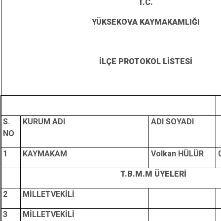
T.C.
YÜKSEKOVA KAYMAKAMLIĞI
İLÇE PROTOKOL LİSTESİ
S.
KURUM ADI
ADI SOYADI
NO
1
KAYMAKAM
Volkan HÜLÜR
T.B.M.M ÜYELERİ
2
MİLLETVEKİLİ
3
MİLLETVEKİLİ