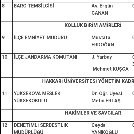
8
BARO TEMSİLCİSİ
Av. Ergün
CANAN
KOLLUK BİRİM AMİRLERİ
9
İLÇE EMNİYET MÜDÜRÜ
Mustafa
ERDOĞAN
10
İLÇE JANDARMA KOMUTANI
J. Yarbay
Mehmet KUŞCA
HAKKARİ ÜNİVERSİTESİ YÖNETİM KAD
11
YÜKSEKOVA MESLEK
Dr. Öğr. Üyesi
YÜKSEKOKULU
Metin ERTAŞ
HAKİMLER VE SAVCILAR
12
DENETİMLİ SERBESTLİK
Ceyda
MÜDÜRLÜĞÜ
YANIKOĞLU