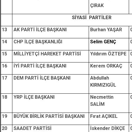
ÇIRAK
SİYASİ PARTİLER
13
AK PARTİ İLÇE BAŞKANI
Burhan YAŞAR
14
CHP İLÇE BAŞKANLIĞI
Selim GENÇ
15
MİLLİYETÇİ HAREKET PARTİSİ
Yıldırım ÖZTEPE
16
İYİ PARTİ İLÇE BAŞKANI
Kerem ORKAÇ
17
DEM PARTİ İLÇE BAŞKANI
Abdullah
KIRMIZIGÜL
18
YRP İLÇE BAŞKANI
Necmettin
SALİM
19
BÜYÜK BİRLİK PARTİSİ BAŞKANI
Fırat AÇIKEL
20
SAADET PARTİSİ
İskender DİKÇE