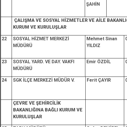
ŞAHİN
ÇALIŞMA VE SOSYAL HİZMETLER VE AİLE BAKANLI
KURUM VE KURULUŞLAR
22
SOSYAL HİZMET MERKEZİ
Mehmet Sinan
MÜDÜRÜ
YILDIZ
23
SOSYAL YARD. VE DAY. VAKFI
Emir ÖZDİL
MÜDÜRÜ
24
SGK İLÇE MERKEZİ MÜDÜR V.
Ferit ÇAYIR
ÇEVRE VE ŞEHİRCİLİK
BAKANLIĞINA BAĞLI KURUM VE
KURULUŞLAR