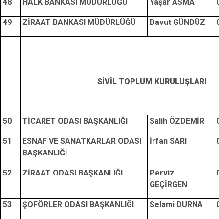
48
HALK BANKASI MÜDÜRLÜĞÜ
Yaşar ASMA
49
ZİRAAT BANKASI MÜDÜRLÜĞÜ
Davut GÜNDÜZ
SİVİL TOPLUM KURULUŞLARI
50
TİCARET ODASI BAŞKANLIĞI
Salih ÖZDEMİR
51
ESNAF VE SANATKARLAR ODASI
İrfan SARI
BAŞKANLIĞI
52
ZİRAAT ODASI BAŞKANLIĞI
Perviz
GEÇİRGEN
53
ŞOFÖRLER ODASI BAŞKANLIĞI
Selami DURNA