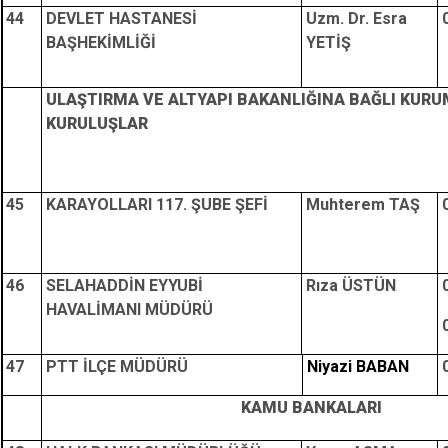
44
DEVLET HASTANESİ
Uzm. Dr. Esra
BAŞHEKİMLİĞİ
YETİŞ
ULAŞTIRMA VE ALTYAPI BAKANLIĞINA BAĞLI KURU
KURULUŞLAR
45
KARAYOLLARI 117. ŞUBE ŞEFİ
Muhterem TAŞ
46
SELAHADDİN EYYUBİ
Rıza ÜSTÜN
HAVALİMANI MÜDÜRÜ
47
PTT İLÇE MÜDÜRÜ
Niyazi BABAN
KAMU BANKALARI