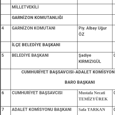
MİLLETVEKİLİ
GARNİZON KOMUTANLIĞI
4
GARNİZON KOMUTANI
Piy. Albay Uğur
ÖZ
İLÇE BELEDİYE BAŞKANI
5
BELEDİYE BAŞKANI
Şadiye
KIRMIZIGÜL
CUMHURİYET BAŞSAVCISI-ADALET KOMİSYON
BARO BAŞKANI
6
CUMHURİYET BAŞSAVCISI
Mustafa Necati
TEMİZYÜREK
7
ADALET KOMİSYONU BAŞKANI
Safa TARKAN