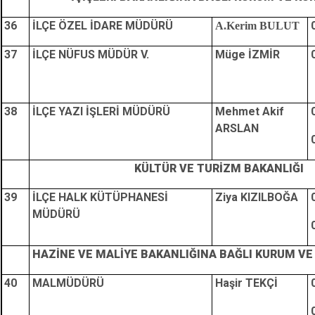
36
İLÇE ÖZEL İDARE MÜDÜRÜ
A.Kerim BULUT
37
İLÇE NÜFUS MÜDÜR V.
Müge İZMİR
38
İLÇE YAZI İŞLERİ MÜDÜRÜ
Mehmet Akif
ARSLAN
KÜLTÜR VE TURİZM BAKANLIĞI
39
İLÇE HALK KÜTÜPHANESİ
Ziya KIZILBOĞA
MÜDÜRÜ
HAZİNE VE MALİYE BAKANLIĞINA BAĞLI KURUM V
40
MALMÜDÜRÜ
Haşir TEKÇİ