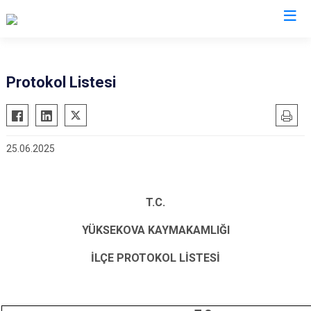
Hakkari
Protokol Listesi
Çukurca
Şemdinli
25.06.2025
Yüksekova
Derecik
T.C.
YÜKSEKOVA KAYMAKAMLIĞI
İLÇE PROTOKOL LİSTESİ